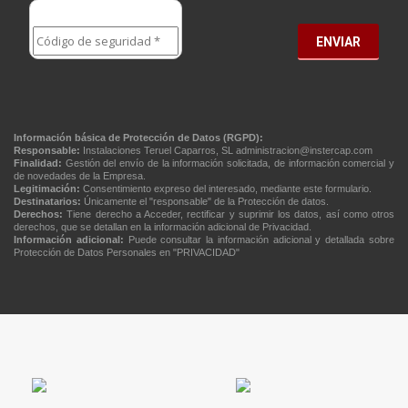
ENVIAR
Información básica de Protección de Datos (RGPD):
Responsable:
Instalaciones Teruel Caparros, SL
administracion@instercap.com
Finalidad:
Gestión del envío de la información solicitada, de información comercial y
de novedades de la Empresa.
Legitimación:
Consentimiento expreso del interesado, mediante este formulario.
Destinatarios:
Únicamente el "responsable" de la Protección de datos.
Derechos:
Tiene derecho a Acceder, rectificar y suprimir los datos, así como otros
derechos, que se detallan en la información adicional de Privacidad.
Información adicional:
Puede consultar la información adicional y detallada sobre
Protección de Datos Personales en
"PRIVACIDAD"