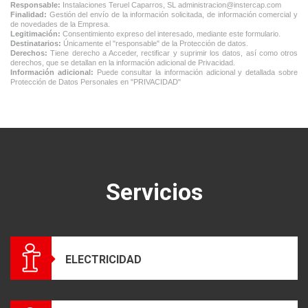
Responsable:
Instalaciones Teruel Caparros, SL
administracion@instercap.com
Finalidad:
Gestión del envío de la información solicitada, de información comercial y
de novedades de la Empresa.
Legitimación:
Consentimiento expreso del interesado, mediante este formulario.
Destinatarios:
Únicamente el "responsable" de la Protección de datos.
Derechos:
Tiene derecho a Acceder, rectificar y suprimir los datos, así como otros
derechos, que se detallan en la información adicional de Privacidad.
Información adicional:
Puede consultar la información adicional y detallada sobre
Protección de Datos Personales en
"PRIVACIDAD"
Servicios
ELECTRICIDAD